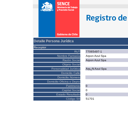
Detalle Persona Jurídica
Receptor
RUT
77065497-1
Nombre Fantasía
Arpon Azul Spa
Razón Social
Arpon Azul Spa
Objeto Social
Personalidad Jurídica
Arp¿N Azul Spa
Domicilio Calle
Domicilio Número
Domicilio Oficina o Depto
Patrimonio
0
Capital Social
0
Estado Resultado
0
Código SII
51701