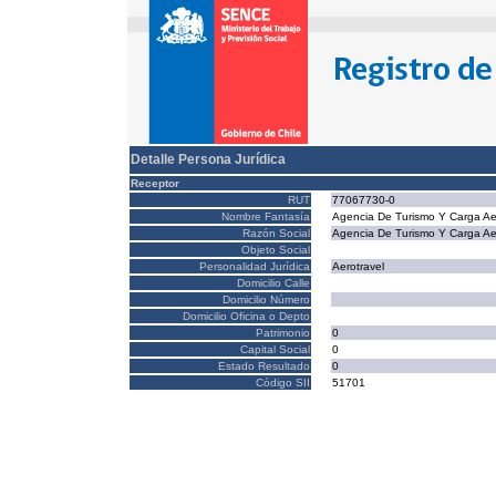
Detalle Persona Jurídica
Receptor
RUT
77067730-0
Nombre Fantasía
Agencia De Turismo Y Carga Ae
Razón Social
Agencia De Turismo Y Carga Ae
Objeto Social
Personalidad Jurídica
Aerotravel
Domicilio Calle
Domicilio Número
Domicilio Oficina o Depto
Patrimonio
0
Capital Social
0
Estado Resultado
0
Código SII
51701