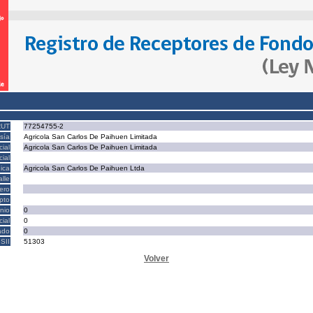
RUT
77254755-2
sía
Agricola San Carlos De Paihuen Limitada
ial
Agricola San Carlos De Paihuen Limitada
ial
ica
Agricola San Carlos De Paihuen Ltda
alle
ero
epto
nio
0
cial
0
ado
0
SII
51303
Volver