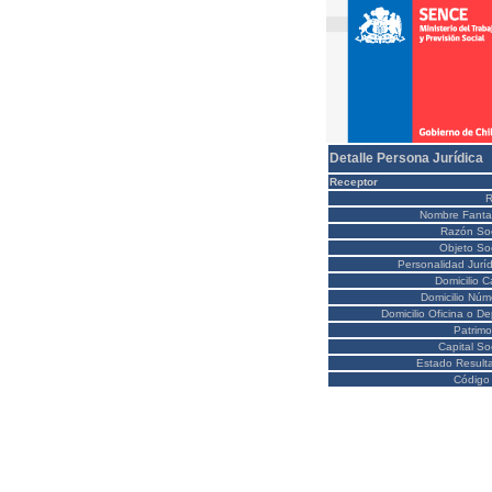
Detalle Persona Jurídica
Receptor
Nombre Fanta
Razón Soc
Objeto Soc
Personalidad Juríd
Domicilio C
Domicilio Núm
Domicilio Oficina o D
Patrimo
Capital So
Estado Result
Código 