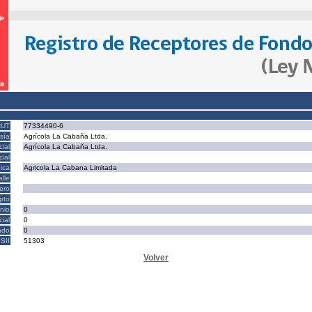
RUT
77334490-6
sía
Agrícola La Cabaña Ltda.
ial
Agrícola La Cabaña Ltda.
ial
ica
Agricola La Cabana Limitada
alle
ero
epto
nio
0
cial
0
ado
0
SII
51303
Volver