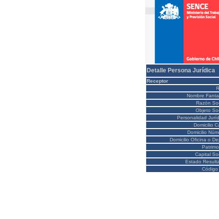
Detalle Persona Jurídica
Receptor
Nombre Fanta
Razón Soc
Objeto Soc
Personalidad Juríd
Domicilio C
Domicilio Núm
Domicilio Oficina o D
Patrimo
Capital So
Estado Result
Código 