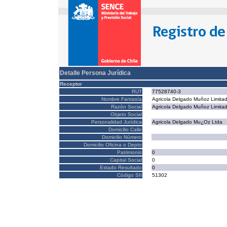
Detalle Persona Jurídica
Receptor
RUT
77528740-3
Nombre Fantasía
Agricola Delgado Muñoz Limita
Razón Social
Agricola Delgado Muñoz Limita
Objeto Social
Personalidad Jurídica
Agricola Delgado Mu¿Oz Ltda
Domicilio Calle
Domicilio Número
Domicilio Oficina o Depto
Patrimonio
0
Capital Social
0
Estado Resultado
0
Código SII
51302