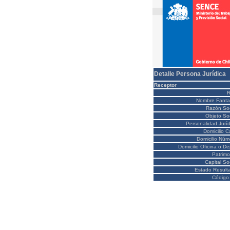
Detalle Persona Jurídica
Receptor
Nombre Fanta
Razón Soc
Objeto Soc
Personalidad Juríd
Domicilio C
Domicilio Núm
Domicilio Oficina o D
Patrimo
Capital So
Estado Result
Código 