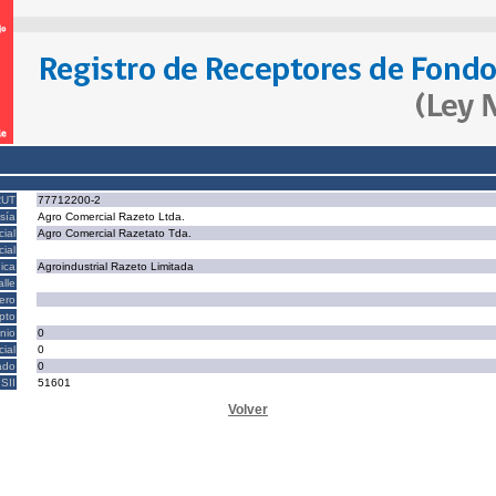
RUT
77712200-2
sía
Agro Comercial Razeto Ltda.
ial
Agro Comercial Razetato Tda.
ial
ica
Agroindustrial Razeto Limitada
alle
ero
epto
nio
0
cial
0
ado
0
SII
51601
Volver