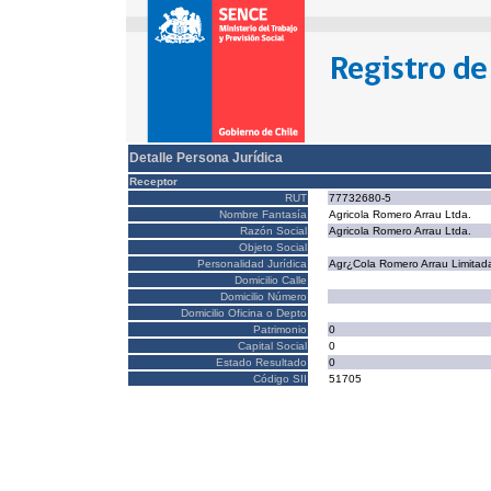
Detalle Persona Jurídica
Receptor
RUT
77732680-5
Nombre Fantasía
Agricola Romero Arrau Ltda.
Razón Social
Agricola Romero Arrau Ltda.
Objeto Social
Personalidad Jurídica
Agr¿Cola Romero Arrau Limitad
Domicilio Calle
Domicilio Número
Domicilio Oficina o Depto
Patrimonio
0
Capital Social
0
Estado Resultado
0
Código SII
51705