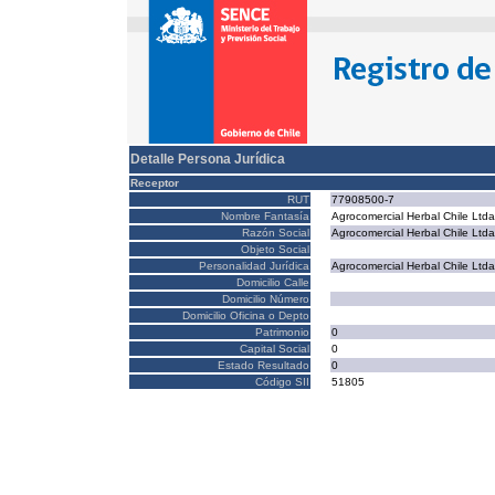
Detalle Persona Jurídica
Receptor
RUT
77908500-7
Nombre Fantasía
Agrocomercial Herbal Chile Ltda
Razón Social
Agrocomercial Herbal Chile Ltda
Objeto Social
Personalidad Jurídica
Agrocomercial Herbal Chile Ltda
Domicilio Calle
Domicilio Número
Domicilio Oficina o Depto
Patrimonio
0
Capital Social
0
Estado Resultado
0
Código SII
51805