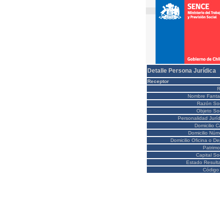
Detalle Persona Jurídica
Receptor
Nombre Fanta
Razón Soc
Objeto Soc
Personalidad Juríd
Domicilio C
Domicilio Núm
Domicilio Oficina o D
Patrimo
Capital So
Estado Result
Código 