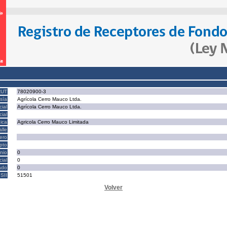
RUT
78020900-3
sía
Agrícola Cerro Mauco Ltda.
ial
Agrícola Cerro Mauco Ltda.
ial
ica
Agricola Cerro Mauco Limitada
alle
ero
epto
nio
0
cial
0
ado
0
SII
51501
Volver