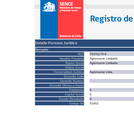
Detalle Persona Jurídica
Receptor
RUT
78151170-6
Nombre Fantasía
Agronueve Limitada
Razón Social
Agronueve Limitada
Objeto Social
Personalidad Jurídica
Agronueve Ltda.
Domicilio Calle
Domicilio Número
Domicilio Oficina o Depto
Patrimonio
0
Capital Social
0
Estado Resultado
0
Código SII
51601