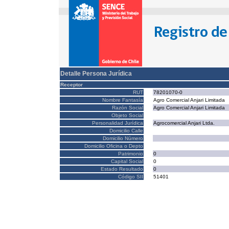
Detalle Persona Jurídica
Receptor
RUT
78201070-0
Nombre Fantasía
Agro Comercial Anjari Limitada
Razón Social
Agro Comercial Anjari Limitada
Objeto Social
Personalidad Jurídica
Agrocomercial Anjari Ltda.
Domicilio Calle
Domicilio Número
Domicilio Oficina o Depto
Patrimonio
0
Capital Social
0
Estado Resultado
0
Código SII
51401