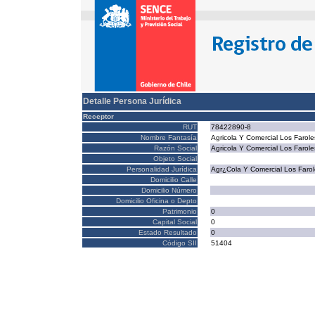
Detalle Persona Jurídica
Receptor
RUT
78422890-8
Nombre Fantasía
Agricola Y Comercial Los Farole
Razón Social
Agricola Y Comercial Los Farole
Objeto Social
Personalidad Jurídica
Agr¿Cola Y Comercial Los Faro
Domicilio Calle
Domicilio Número
Domicilio Oficina o Depto
Patrimonio
0
Capital Social
0
Estado Resultado
0
Código SII
51404