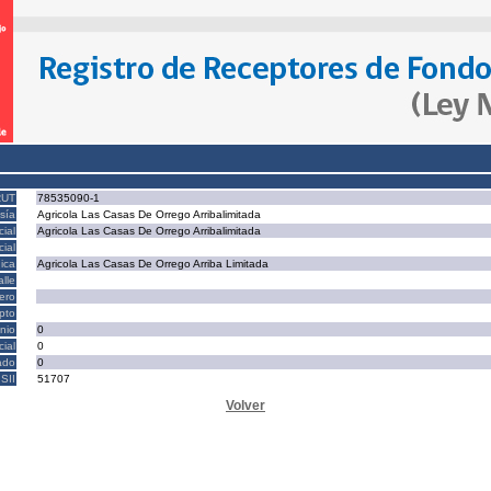
RUT
78535090-1
sía
Agricola Las Casas De Orrego Arribalimitada
ial
Agricola Las Casas De Orrego Arribalimitada
ial
ica
Agricola Las Casas De Orrego Arriba Limitada
alle
ero
epto
nio
0
cial
0
ado
0
SII
51707
Volver