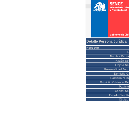
Detalle Persona Jurídica
Receptor
Nombre Fanta
Razón Soc
Objeto Soc
Personalidad Juríd
Domicilio C
Domicilio Núm
Domicilio Oficina o D
Patrimo
Capital So
Estado Result
Código 