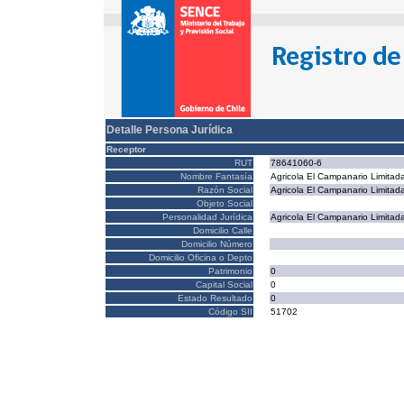
Detalle Persona Jurídica
Receptor
RUT
78641060-6
Nombre Fantasía
Agricola El Campanario Limitad
Razón Social
Agricola El Campanario Limitad
Objeto Social
Personalidad Jurídica
Agricola El Campanario Limitad
Domicilio Calle
Domicilio Número
Domicilio Oficina o Depto
Patrimonio
0
Capital Social
0
Estado Resultado
0
Código SII
51702