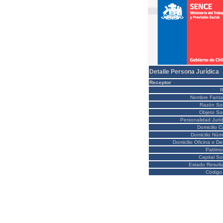
Detalle Persona Jurídica
Receptor
Nombre Fanta
Razón Soc
Objeto Soc
Personalidad Juríd
Domicilio C
Domicilio Núm
Domicilio Oficina o D
Patrimo
Capital So
Estado Result
Código 