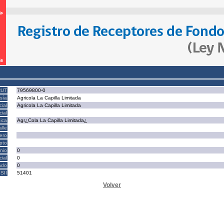
RUT
79569800-0
sía
Agricola La Capilla Limitada
ial
Agricola La Capilla Limitada
ial
ica
Agr¿Cola La Capilla Limitada¿
alle
ero
epto
nio
0
cial
0
ado
0
SII
51401
Volver