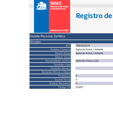
Detalle Persona Jurídica
Receptor
RUT
79643310-8
Nombre Fantasía
Agricola Krava Limitada
Razón Social
Agricola Krava Limitada
Objeto Social
Personalidad Jurídica
Agricola Krava Ltda
Domicilio Calle
Domicilio Número
Domicilio Oficina o Depto
Patrimonio
0
Capital Social
0
Estado Resultado
0
Código SII
51607