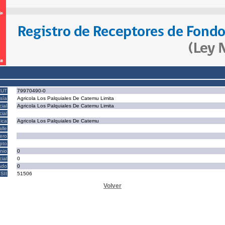
RUT
79970490-0
sía
Agricola Los Palquiales De Catemu Limita
ial
Agricola Los Palquiales De Catemu Limita
ial
ica
Agricola Los Palquiales De Catemu
alle
ero
epto
nio
0
cial
0
ado
0
SII
51506
Volver