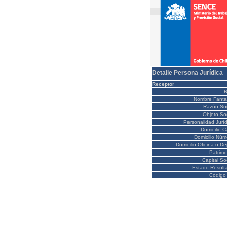
Detalle Persona Jurídica
Receptor
Nombre Fanta
Razón Soc
Objeto Soc
Personalidad Juríd
Domicilio C
Domicilio Núm
Domicilio Oficina o D
Patrimo
Capital So
Estado Result
Código 