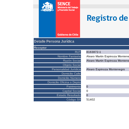
Detalle Persona Jurídica
Receptor
RUT
8163872-1
Nombre Fantasía
Alvaro Martin Espinoza Monten
Razón Social
Alvaro Martin Espinoza Monten
Objeto Social
Personalidad Jurídica
Alvaro Espinoza Montenegro
Domicilio Calle
Domicilio Número
Domicilio Oficina o Depto
Patrimonio
0
Capital Social
0
Estado Resultado
0
Código SII
51402