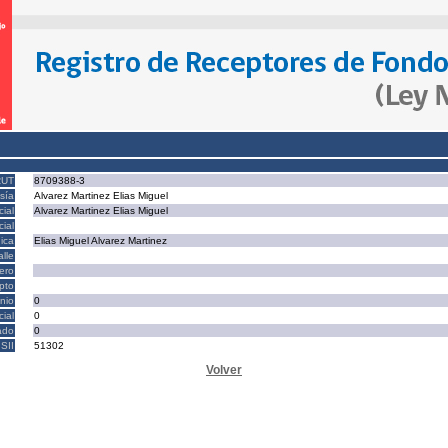
RUT
8709388-3
sía
Alvarez Martinez Elias Miguel
ial
Alvarez Martinez Elias Miguel
ial
ica
Elias Miguel Alvarez Martinez
alle
ero
epto
nio
0
cial
0
ado
0
SII
51302
Volver