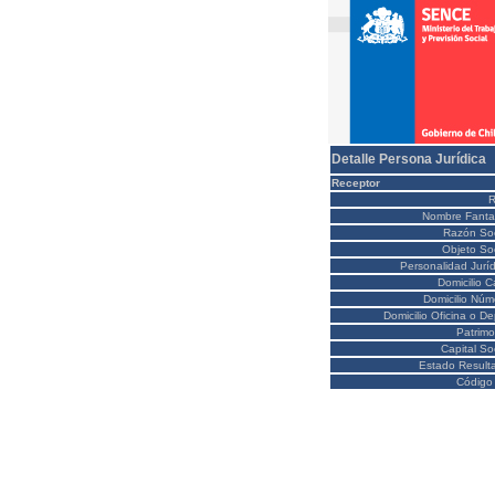
Detalle Persona Jurídica
Receptor
Nombre Fanta
Razón Soc
Objeto Soc
Personalidad Juríd
Domicilio C
Domicilio Núm
Domicilio Oficina o D
Patrimo
Capital So
Estado Result
Código 