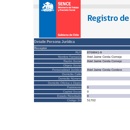
Detalle Persona Jurídica
Receptor
RUT
8709841-9
Nombre Fantasía
Ariel Jaime Cerda Cornejo
Razón Social
Ariel Jaime Cerda Cornejo
Objeto Social
Personalidad Jurídica
Ariel Jaime Cerda Cordero
Domicilio Calle
Domicilio Número
Domicilio Oficina o Depto
Patrimonio
0
Capital Social
0
Estado Resultado
0
Código SII
51702