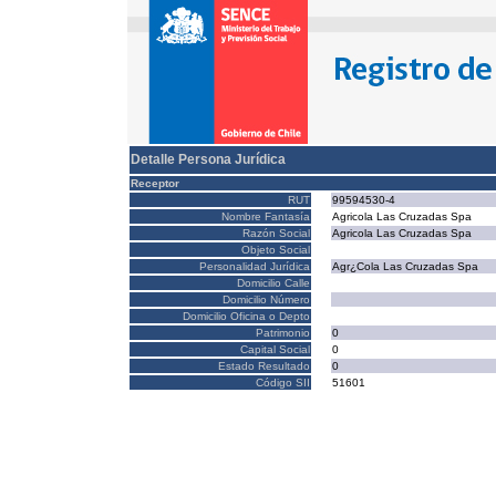
Detalle Persona Jurídica
Receptor
RUT
99594530-4
Nombre Fantasía
Agricola Las Cruzadas Spa
Razón Social
Agricola Las Cruzadas Spa
Objeto Social
Personalidad Jurídica
Agr¿Cola Las Cruzadas Spa
Domicilio Calle
Domicilio Número
Domicilio Oficina o Depto
Patrimonio
0
Capital Social
0
Estado Resultado
0
Código SII
51601