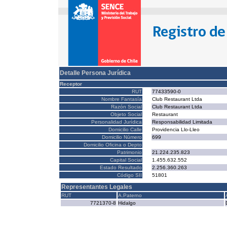
Detalle Persona Jurídica
Receptor
RUT
77433590-0
Nombre Fantasía
Club Restaurant Ltda
Razón Social
Club Restaurant Ltda
Objeto Social
Restaurant
Personalidad Jurídica
Responsabilidad Limitada
Domicilio Calle
Providencia Llo-Lleo
Domicilio Número
699
Domicilio Oficina o Depto
Patrimonio
21.224.235.823
Capital Social
1.455.632.552
Estado Resultado
2.256.360.263
Código SII
51801
Representantes Legales
RUT
A.Paterno
7721370-8
Hidalgo