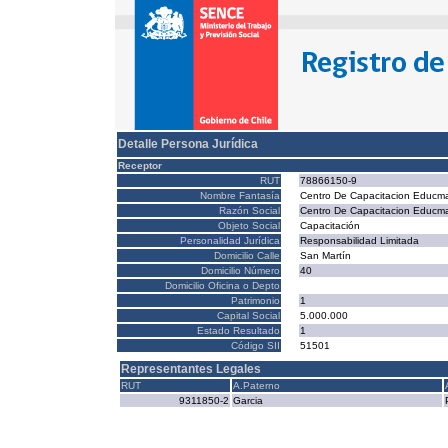
Detalle Persona Jurídica
Receptor
RUT
78866150-9
Nombre Fantasía
Centro De Capacitacion Educma
Razón Social
Centro De Capacitacion Educma
Objeto Social
Capacitación
Personalidad Jurídica
Responsabilidad Limitada
Domicilio Calle
San Martín
Domicilio Número
40
Domicilio Oficina o Depto
Patrimonio
1
Capital Social
5.000.000
Estado Resultado
1
Código SII
51501
Representantes Legales
RUT
A.Paterno
9311850-2
Garcia