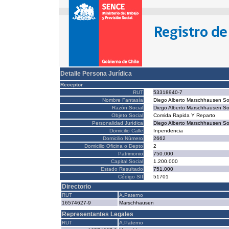
Detalle Persona Jurídica
Receptor
RUT
53318940-7
Nombre Fantasía
Diego Alberto Marschhausen So
Razón Social
Diego Alberto Marschhausen So
Objeto Social
Comida Rapida Y Reparto
Personalidad Jurídica
Diego Alberto Marschhausen So
Domicilio Calle
Inpendencia
Domicilio Número
2662
Domicilio Oficina o Depto
2
Patrimonio
750.000
Capital Social
1.200.000
Estado Resultado
751.000
Código SII
51701
Directorio
RUT
A.Paterno
16574627-9
Marschhausen
Representantes Legales
RUT
A.Paterno