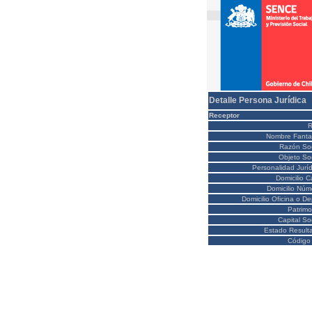
Detalle Persona Jurídica
Receptor
Nombre Fanta
Razón Soc
Objeto Soc
Personalidad Juríd
Domicilio C
Domicilio Núm
Domicilio Oficina o D
Patrimo
Capital So
Estado Result
Código 