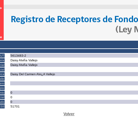
RUT
5613483-2
sía
Daisy Alviña Vallejo
ial
Daisy Alviña Vallejo
ial
ica
Daisy Del Carmen Alvi¿A Vallejo
alle
ero
epto
nio
0
cial
0
ado
0
SII
51701
Volver