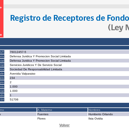
RUT
76012457-5
sía
Defensa Juridica Y Promocion Social Limitada
ial
Defensa Juridica Y Promocion Social Limitada
ial
Servicios Juridicos Y De Servicio Social
ica
Sociedad De Responsabilidad Limitada
alle
Avenida Valparaiso
ero
234
epto
2
nio
1.000
cial
1.000
ado
1
SII
51706
rno
A. Materno
Nombres
o
Fuentes
Humberto Orlando
Flores
Ilsia Ovidia
Volver