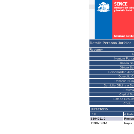
Detalle Persona Jurídica
Receptor
Nombre Fanta
Razón Soc
Objeto Soc
Personalidad Juríd
Domicilio C
Domicilio Núm
Domicilio Oficina o D
Patrimo
Capital So
Estado Result
Código 
Directorio
RUT
A.Pate
8364911-9
Romer
12987563-1
Rojas