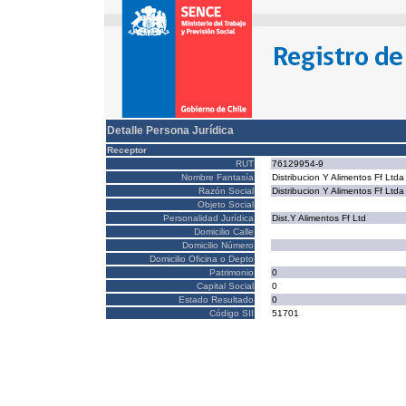
Detalle Persona Jurídica
Receptor
RUT
76129954-9
Nombre Fantasía
Distribucion Y Alimentos Ff Ltda
Razón Social
Distribucion Y Alimentos Ff Ltda
Objeto Social
Personalidad Jurídica
Dist.Y Alimentos Ff Ltd
Domicilio Calle
Domicilio Número
Domicilio Oficina o Depto
Patrimonio
0
Capital Social
0
Estado Resultado
0
Código SII
51701