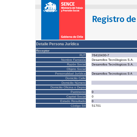
Detalle Persona Jurídica
Receptor
RUT
76410430-7
Nombre Fantasía
Desarrollos Tecnólogicos S.A.
Razón Social
Desarrollos Tecnólogicos S.A.
Objeto Social
Personalidad Jurídica
Desarrollos Tecnologicos S A
Domicilio Calle
Domicilio Número
Domicilio Oficina o Depto
Patrimonio
0
Capital Social
0
Estado Resultado
0
Código SII
51701