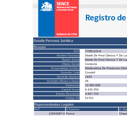
Detalle Persona Jurídica
Receptor
RUT
77081220-8
Nombre Fantasía
Distrib De Prod Clinicos Y De La
Razón Social
Distrib De Prod Clinicos Y De La
Objeto Social
Comercio
Personalidad Jurídica
Distribuidora De Productos Clin
Domicilio Calle
Condell
Domicilio Número
1443
Domicilio Oficina o Depto
26
Patrimonio
13.582.606
Capital Social
6.434.354
Estado Resultado
4.947.702
Código SII
51701
Representantes Legales
RUT
A.Paterno
A. Ma
12602687-0
Ponce
Césp