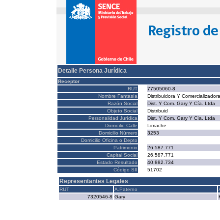
Detalle Persona Jurídica
Receptor
RUT
77505060-8
Nombre Fantasía
Distribuidora Y Comercializador
Razón Social
Dist. Y Com. Gary Y Cía. Ltda
Objeto Social
Distribuid
Personalidad Jurídica
Dist. Y Com. Gary Y Cía. Ltda
Domicilio Calle
Limache
Domicilio Número
3253
Domicilio Oficina o Depto
Patrimonio
26.587.771
Capital Social
26.587.771
Estado Resultado
40.882.734
Código SII
51702
Representantes Legales
RUT
A.Paterno
7320546-8
Gary