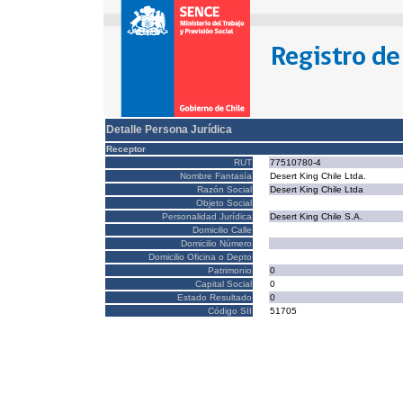
Detalle Persona Jurídica
Receptor
RUT
77510780-4
Nombre Fantasía
Desert King Chile Ltda.
Razón Social
Desert King Chile Ltda
Objeto Social
Personalidad Jurídica
Desert King Chile S.A.
Domicilio Calle
Domicilio Número
Domicilio Oficina o Depto
Patrimonio
0
Capital Social
0
Estado Resultado
0
Código SII
51705