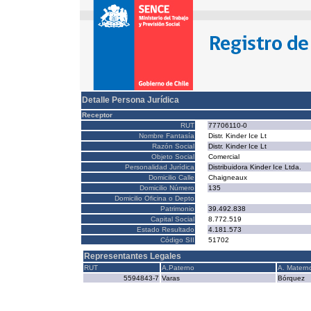
Detalle Persona Jurídica
Receptor
RUT
77706110-0
Nombre Fantasía
Distr. Kinder Ice Lt
Razón Social
Distr. Kinder Ice Lt
Objeto Social
Comercial
Personalidad Jurídica
Distribuidora Kinder Ice Ltda.
Domicilio Calle
Chaigneaux
Domicilio Número
135
Domicilio Oficina o Depto
Patrimonio
39.492.838
Capital Social
8.772.519
Estado Resultado
4.181.573
Código SII
51702
Representantes Legales
RUT
A.Paterno
A. Matern
5594843-7
Varas
Bórquez