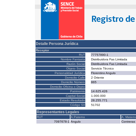
Detalle Persona Jurídica
Receptor
RUT
77757890-1
Nombre Fantasía
Distribuidora Fas Limitada
Razón Social
Distribuidora Fas Limitada
Objeto Social
Servicio Técnico
Personalidad Jurídica
Florentino Angulo
Domicilio Calle
2 Oriente
Domicilio Número
865
Domicilio Oficina o Depto
Patrimonio
14.625.426
Capital Social
1.000.000
Estado Resultado
28.255.771
Código SII
51702
Representantes Legales
RUT
A.Paterno
A. Matern
7097678-1
Angulo
Contreras