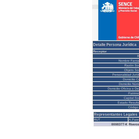
Detalle Persona Jurídica
Receptor
Nombre Fanta
Razón Soc
Objeto Soc
Personalidad Juríd
Domicilio C
Domicilio Núm
Domicilio Oficina o D
Patrimo
Capital So
Estado Result
Código 
Representantes Legales
RUT
A.Pate
8698377-K
Rivero