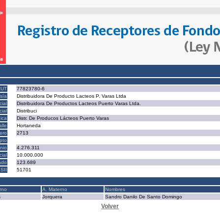
RUT
77823780-6
sía
Distribuidora De Producto Lacteos P. Varas Ltda
ial
Distribuidora De Productos Lacteos Puerto Varas Ltda.
ial
Distribuci
ica
Distr. De Producos Lácteos Puerto Varas
alle
Hortaneda
ero
2713
epto
nio
4.276.311
cial
10.000.000
ado
123.689
SII
51701
rno
A. Materno
Nombres
s
Jorquera
Sandro Danilo De Santo Domingo
Volver