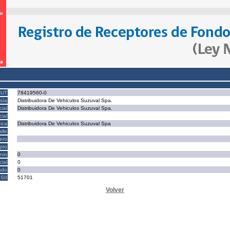
RUT
78419560-0
sía
Distribuidora De Vehiculos Suzuval Spa.
ial
Distribuidora De Vehiculos Suzuval Spa.
ial
ica
Distribuidora De Vehiculos Suzuval Spa
alle
ero
epto
nio
0
cial
0
ado
0
SII
51701
Volver