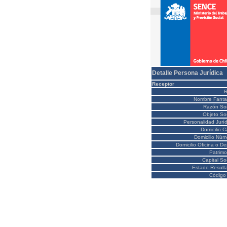
Detalle Persona Jurídica
Receptor
Nombre Fanta
Razón Soc
Objeto Soc
Personalidad Juríd
Domicilio C
Domicilio Núm
Domicilio Oficina o D
Patrimo
Capital So
Estado Result
Código 