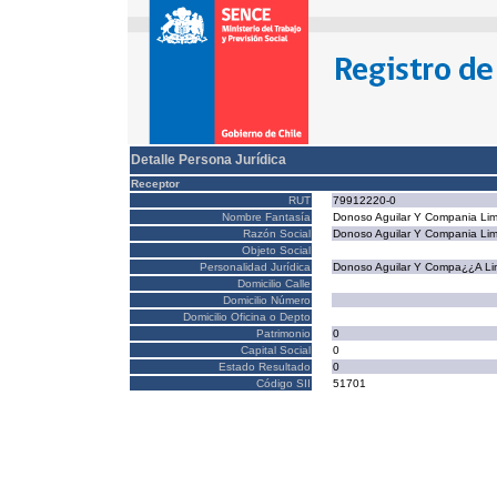
Detalle Persona Jurídica
Receptor
RUT
79912220-0
Nombre Fantasía
Donoso Aguilar Y Compania Lim
Razón Social
Donoso Aguilar Y Compania Lim
Objeto Social
Personalidad Jurídica
Donoso Aguilar Y Compa¿¿A Li
Domicilio Calle
Domicilio Número
Domicilio Oficina o Depto
Patrimonio
0
Capital Social
0
Estado Resultado
0
Código SII
51701