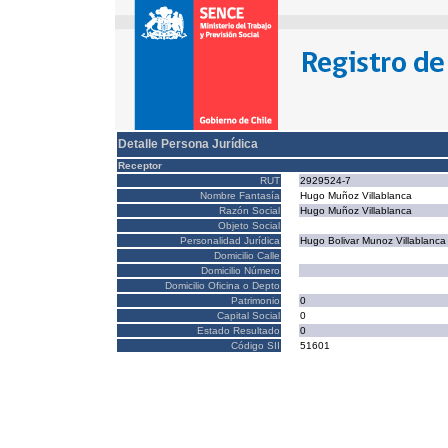
Detalle Persona Jurídica
Receptor
RUT
2929524-7
Nombre Fantasía
Hugo Muñoz Villablanca
Razón Social
Hugo Muñoz Villablanca
Objeto Social
Personalidad Jurídica
Hugo Bolivar Munoz Villablanca
Domicilio Calle
Domicilio Número
Domicilio Oficina o Depto
Patrimonio
0
Capital Social
0
Estado Resultado
0
Código SII
51601