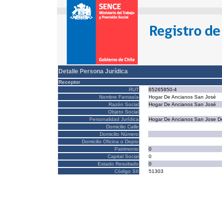
Detalle Persona Jurídica
Receptor
RUT
65265850-4
Nombre Fantasía
Hogar De Ancianos San José
Razón Social
Hogar De Ancianos San José
Objeto Social
Personalidad Jurídica
Hogar De Ancianos San Jose D
Domicilio Calle
Domicilio Número
Domicilio Oficina o Depto
Patrimonio
0
Capital Social
0
Estado Resultado
0
Código SII
51303