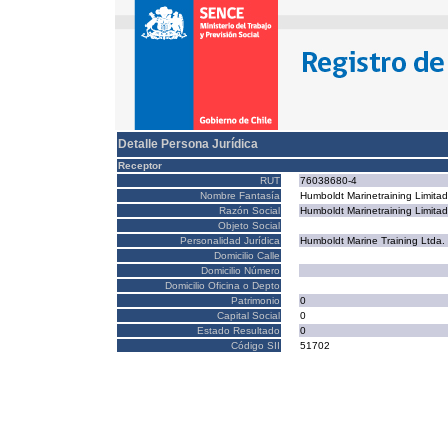
Detalle Persona Jurídica
Receptor
RUT
76038680-4
Nombre Fantasía
Humboldt Marinetraining Limita
Razón Social
Humboldt Marinetraining Limita
Objeto Social
Personalidad Jurídica
Humboldt Marine Training Ltda.
Domicilio Calle
Domicilio Número
Domicilio Oficina o Depto
Patrimonio
0
Capital Social
0
Estado Resultado
0
Código SII
51702