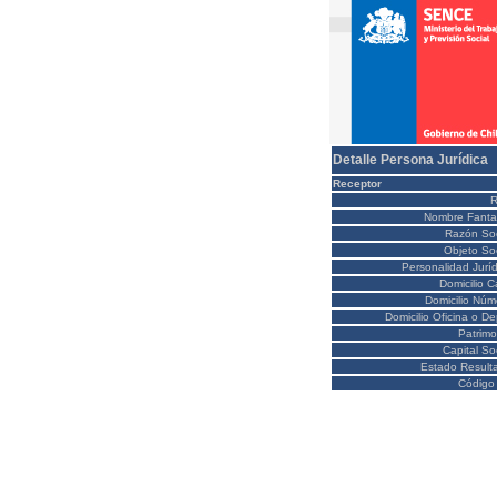
Detalle Persona Jurídica
Receptor
Nombre Fanta
Razón Soc
Objeto Soc
Personalidad Juríd
Domicilio C
Domicilio Núm
Domicilio Oficina o D
Patrimo
Capital So
Estado Result
Código 