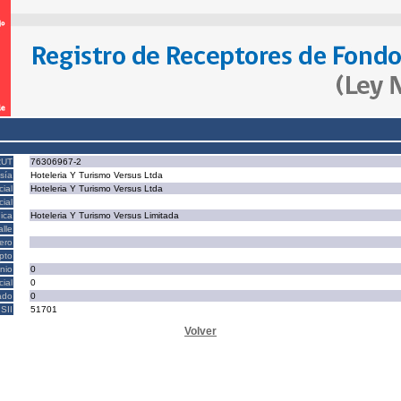
RUT
76306967-2
sía
Hoteleria Y Turismo Versus Ltda
ial
Hoteleria Y Turismo Versus Ltda
ial
ica
Hoteleria Y Turismo Versus Limitada
alle
ero
epto
nio
0
cial
0
ado
0
SII
51701
Volver