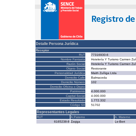
Detalle Persona Jurídica
Receptor
RUT
77316930-6
Nombre Fantasía
Hotelería Y Turismo Carmen Zuñ
Razón Social
Hotelería Y Turismo Carmen Zuñ
Objeto Social
Restorante
Personalidad Jurídica
Maith Zuñiga Ltda
Domicilio Calle
Balmaceda
Domicilio Número
102
Domicilio Oficina o Depto
Patrimonio
4.000.000
Capital Social
4.000.000
Estado Resultado
1.772.332
Código SII
51702
Representantes Legales
RUT
A.Paterno
A. Materno
6165238-8
Zzqiga
Le-Bert