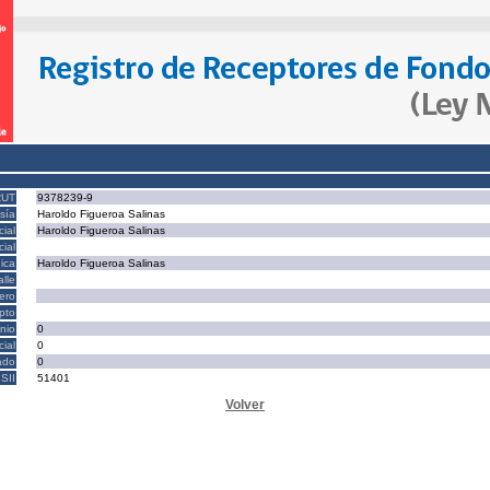
RUT
9378239-9
sía
Haroldo Figueroa Salinas
ial
Haroldo Figueroa Salinas
ial
ica
Haroldo Figueroa Salinas
alle
ero
epto
nio
0
cial
0
ado
0
SII
51401
Volver