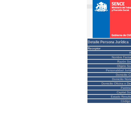
Detalle Persona Jurídica
Receptor
Nombre Fanta
Razón Soc
Objeto Soc
Personalidad Juríd
Domicilio C
Domicilio Núm
Domicilio Oficina o D
Patrimo
Capital So
Estado Result
Código 