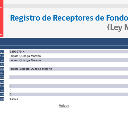
RUT
6397675-K
sía
Isidoro Quiroga Moreno
ial
Isidoro Quiroga Moreno
ial
ica
Isidoro Ernesto Quiroga Moreno
alle
ero
epto
nio
0
cial
0
ado
0
SII
51402
Volver