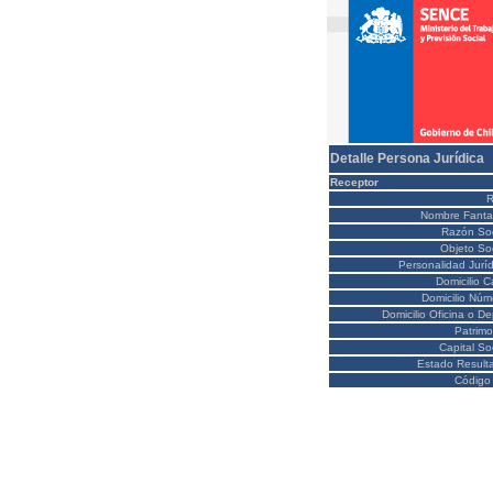
Detalle Persona Jurídica
Receptor
Nombre Fanta
Razón Soc
Objeto Soc
Personalidad Juríd
Domicilio C
Domicilio Núm
Domicilio Oficina o D
Patrimo
Capital So
Estado Result
Código 