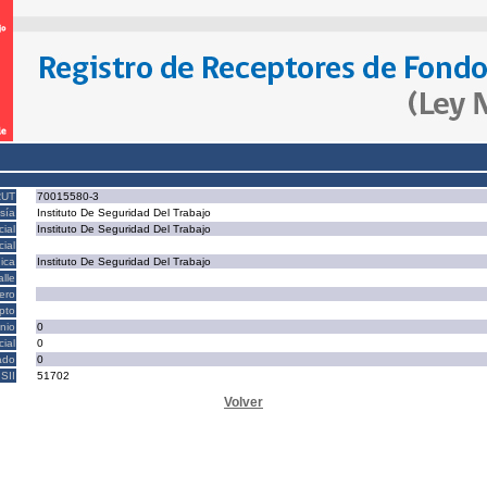
RUT
70015580-3
sía
Instituto De Seguridad Del Trabajo
ial
Instituto De Seguridad Del Trabajo
ial
ica
Instituto De Seguridad Del Trabajo
alle
ero
epto
nio
0
cial
0
ado
0
SII
51702
Volver