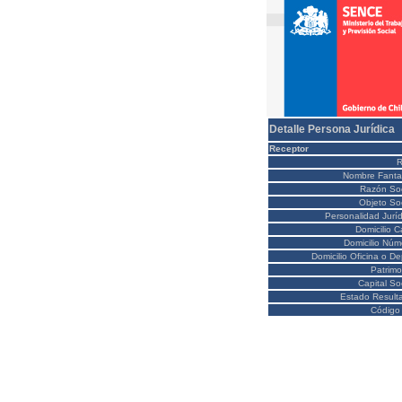
Detalle Persona Jurídica
Receptor
Nombre Fanta
Razón Soc
Objeto Soc
Personalidad Juríd
Domicilio C
Domicilio Núm
Domicilio Oficina o D
Patrimo
Capital So
Estado Result
Código 