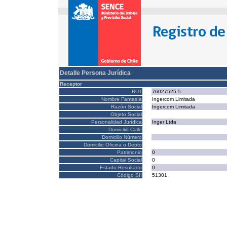
Detalle Persona Jurídica
Receptor
RUT
76027525-5
Nombre Fantasía
Ingercom Limitada
Razón Social
Ingercom Limitada
Objeto Social
Personalidad Jurídica
Inger Ltda
Domicilio Calle
Domicilio Número
Domicilio Oficina o Depto
Patrimonio
0
Capital Social
0
Estado Resultado
0
Código SII
51301