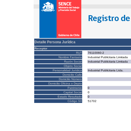
Detalle Persona Jurídica
Receptor
RUT
76110060-2
Nombre Fantasía
Industrial Publicitaria Limitada
Razón Social
Industrial Publicitaria Limitada
Objeto Social
Personalidad Jurídica
Industrial Publicitaria Ltda.
Domicilio Calle
Domicilio Número
Domicilio Oficina o Depto
Patrimonio
0
Capital Social
0
Estado Resultado
0
Código SII
51702