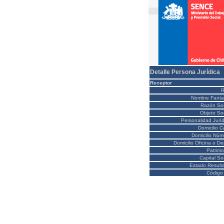
Detalle Persona Jurídica
Receptor
Nombre Fanta
Razón Soc
Objeto Soc
Personalidad Juríd
Domicilio C
Domicilio Núm
Domicilio Oficina o D
Patrimo
Capital So
Estado Result
Código 