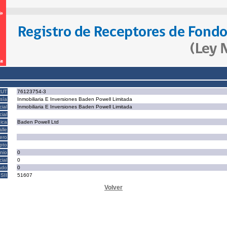
RUT
76123754-3
sía
Inmobiliaria E Inversiones Baden Powell Limitada
ial
Inmobiliaria E Inversiones Baden Powell Limitada
ial
ica
Baden Powell Ltd
alle
ero
epto
nio
0
cial
0
ado
0
SII
51607
Volver