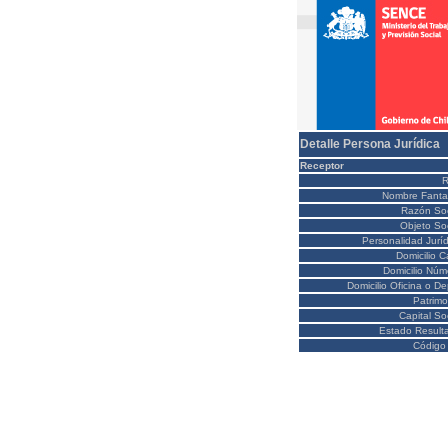
Detalle Persona Jurídica
Receptor
Nombre Fanta
Razón Soc
Objeto Soc
Personalidad Juríd
Domicilio C
Domicilio Núm
Domicilio Oficina o D
Patrimo
Capital So
Estado Result
Código 