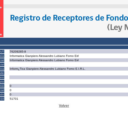
RUT
76209285-9
sía
Informatica Gianpiero Alessandro Lubiano Forno Eirl
ial
Informatica Gianpiero Alessandro Lubiano Forno Eirl
ial
ica
Inform¿Tica Gianpiero Alessandro Lubiano Forno E.I.R.L.
alle
ero
epto
nio
0
cial
0
ado
0
SII
51701
Volver