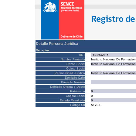
Detalle Persona Jurídica
Receptor
RUT
76226428-5
Nombre Fantasía
Instituto Nacional De Formación
Razón Social
Instituto Nacional De Formación
Objeto Social
Personalidad Jurídica
Instituto Nacional De Formacion
Domicilio Calle
Domicilio Número
Domicilio Oficina o Depto
Patrimonio
0
Capital Social
0
Estado Resultado
0
Código SII
51701