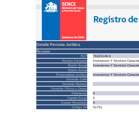
Detalle Persona Jurídica
Receptor
RUT
76420149-3
Nombre Fantasía
Inversiones Y Servicios Caracol
Razón Social
Inversiones Y Servicios Caracol
Objeto Social
Personalidad Jurídica
Inversiones Y Servicios Caracol
Domicilio Calle
Domicilio Número
Domicilio Oficina o Depto
Patrimonio
0
Capital Social
0
Estado Resultado
0
Código SII
51701